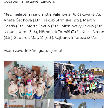
potápění a na závěr závodili.
Mezi nejlepšími se umístili: Valentýna Polčáková (3.tř.),
Aneta Čechová (3.tř.), Jakub Strmiska (2.tř.), Martin
Gazda (2.tř.), Merta Jakub (3.tř.), Michlovský Jakub (2.tř.),
Klouda Karel (3.tř.), Němeček Tomáš (3.tř.), Krška Šimon
(3.tř.), Stiburek Matyáš (3.tř.), Vajbarová Tereza (3.tř.).
Všem závodníkům gratulujeme!