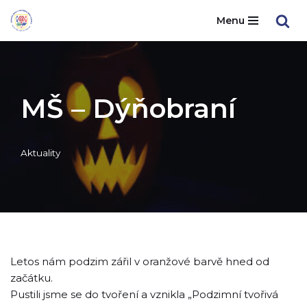
Menu
Přeskočit
na
obsah
MŠ – Dýňobraní
Aktuality
Letos nám podzim zářil v oranžové barvě hned od
začátku.
Pustili jsme se do tvoření a vznikla „Podzimní tvořivá